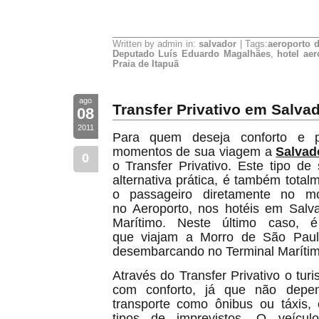
Written by admin in:
salvador
| Tags:
aeroporto d
Deputado Luís Eduardo Magalhães
,
hotel ae
Praia de Itapuã
ago
Transfer Privativo em Salva
08
2011
Para quem deseja conforto e p
momentos de sua viagem a
Salvad
0
o Transfer Privativo. Este tipo d
alternativa prática, é também total
o passageiro diretamente no 
no Aeroporto, nos hotéis em Salv
Marítimo. Neste último caso, é
que viajam a Morro de São Paul
desembarcando no Terminal Marítim
Através do Transfer Privativo o tur
com conforto, já que não depe
transporte como ônibus ou táxis, 
tipos de imprevistos. O veículo