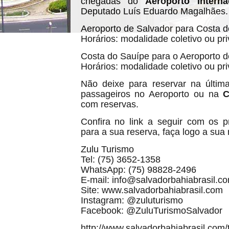
chegadas do
Aeroporto Intern
Deputado Luís Eduardo Magalhães.
Aeroporto de Salvador para Costa d
Horários: modalidade coletivo ou pri
Costa do Sauípe para o Aeroporto d
Horários: modalidade coletivo ou pri
Não deixe para reservar na últim
passageiros no Aeroporto ou na
C
com reservas.
Confira no link a seguir com os 
para a sua reserva, faça logo a sua 
Zulu Turismo
Tel: (75) 3652-1358
WhatsApp: (75) 98828-2496
E-mail: info@salvadorbahiabrasil.c
Site: www.salvadorbahiabrasil.com
Instagram: @zuluturismo
Facebook: @ZuluTurismoSalvador
http://www.salvadorbahiabrasil.com/t