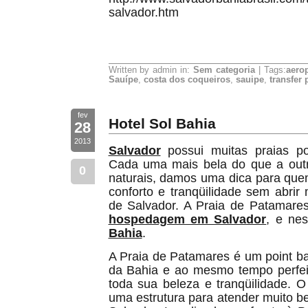
salvador.htm
Written by admin in:
Sem categoria
| Tags:
aero
Sauípe
,
costa dos coqueiros
,
sauipe
,
transfer 
fev
Hotel Sol Bahia
28
2013
Salvador
possui muitas praias po
Cada uma mais bela do que a outr
0
naturais, damos uma dica para qu
conforto e tranqüilidade sem abri
de Salvador. A Praia de Patamare
hospedagem em Salvador
, e ne
Bahia
.
A Praia de Patamares é um point ba
da Bahia e ao mesmo tempo perfei
toda sua beleza e tranqüilidade. 
uma estrutura para atender muito be