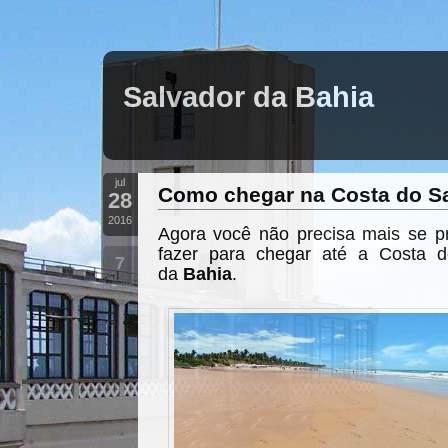
Salvador da Bahia
jul
Como chegar na Costa do S
28
2016
Agora você não precisa mais se 
fazer para chegar até a Costa do
7
da
Bahia
.