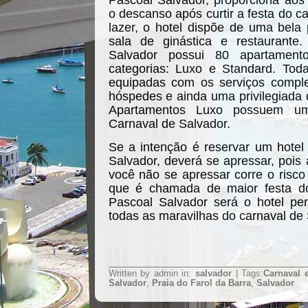
Pascoal Salvador, proporciona ao
o descanso após curtir a festa do c
lazer, o hotel dispõe de uma bela p
sala de ginástica e restaurante
Salvador possui 80 apartamen
categorias: Luxo e Standard. To
equipadas com os serviços compl
hóspedes e ainda uma privilegiada
Apartamentos Luxo possuem um
Carnaval de Salvador.
Se a intenção é reservar um hotel
Salvador, deverá se apressar, pois
você não se apressar corre o risco
que é chamada de maior festa do
Pascoal Salvador será o hotel per
todas as maravilhas do carnaval de 
Written by admin in:
salvador
| Tags:
Carnaval 
Salvador
,
Praia do Farol da Barra
,
Salvador