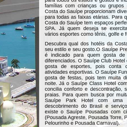
para todos os estilos e gostos e i
famílias com crianças ou grupos
Costa do Sauípe proporcionam divers
para todas as faixas etárias. Para 
Costa do Sauípe tem espaços perfe
SPA. Já quem deseja se exercita
vários esportes como tênis, golfe e f
Descubra qual dos hotéis da Cos
seu estilo e seu gosto.O Sauípe Pr
é indicado para quem gosta de e
diferenciados. O Sauípe Club Hote
gosta de esportes, pois conta
atividades esportivas. O Sauípe Fun
gosta de festas, pois tem muita d
noite. Já o Sauípe Class Hotel co
concilia conforto e descontração,
praias. Para quem busca por muita
Sauípe Park Hotel com uma d
descobrimento do Brasil e serviç
existe o Sauípe Pousadas com c
(Pousada Agreste, Pousada Torre, 
Pelourinho e Pousada Carnaval).